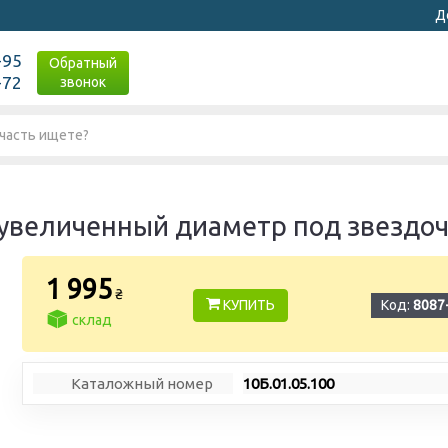
Д
-95
Обратный
-72
звонок
увеличенный диаметр под звездочк
1 995
₴
КУПИТЬ
Код:
8087
склад
Каталожный номер
10Б.01.05.100