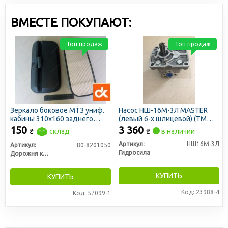
ВМЕСТЕ ПОКУПАЮТ:
Топ продаж
Топ продаж
Зеркало боковое МТЗ униф.
Насос НШ-16М-3Л MASTER
кабины 310х160 заднего
(левый 6-х шлицевой) (ТМ
вида (ДК)
Hydrosila)
150
3 360
₴
склад
₴
в наличии
Артикул:
НШ16М-3Л
Артикул:
80-8201050
Гидросила
Дорожня карта
КУПИТЬ
КУПИТЬ
Код: 23988-4
Код: 57099-1