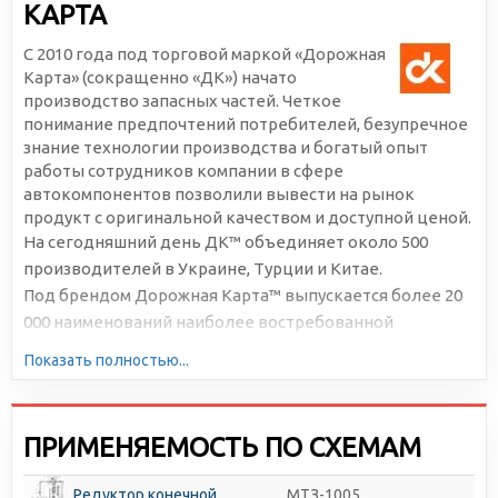
КАРТА
С 2010 года под торговой маркой «Дорожная
Карта» (сокращенно «ДК») начато
производство запасных частей. Четкое
понимание предпочтений потребителей, безупречное
знание технологии производства и богатый опыт
работы сотрудников компании в сфере
автокомпонентов позволили вывести на рынок
продукт с оригинальной качеством и доступной ценой.
На сегодняшний день ДК™ объединяет около 500
производителей в Украине, Турции и Китае.
Под брендом Дорожная Карта™ выпускается более 20
000 наименований наиболее востребованной
автомобильной продукции. Большая серийность,
Показать полностью...
высокотехнологичное производство и отлаженная
логистика позволяют снижать себестоимость и делать
цены доступными для всех участников рынка.
ПРИМЕНЯЕМОСТЬ ПО СХЕМАМ
Редуктор конечной
МТЗ-1005