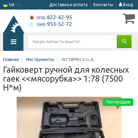
UA
RU
Доставка и оплата
Контакты
Вход
822-42-95
(050)
953-52-72
(068)
Главная
Инструменты
W178PRO S.I.L.A.
Гайковерт ручной для колесных
гаек <<мясорубка>> 1:78 (7500
Н*м)
Топ продаж