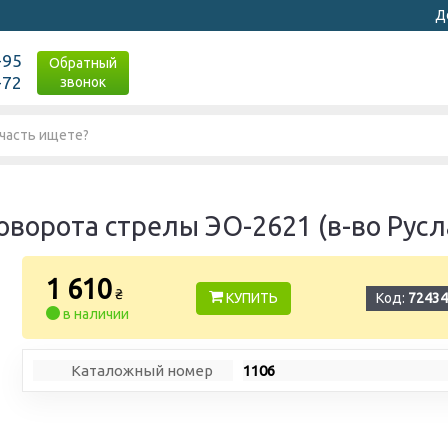
Д
-95
Обратный
-72
звонок
ворота стрелы ЭО-2621 (в-во Рус
1 610
₴
КУПИТЬ
Код:
72434
в наличии
Каталожный номер
1106