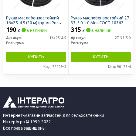
Рукав маслобензостойкий
Рукав маслобензостойкий 27-
16х25-4.5 (20 м) (пр-во Рось-
37-5.0 1.0 Мпа ГОСТ 10362-76
Гума)
(20м) (бинт) (Рось-Гума)
190
315
₴
в наличии
₴
в наличии
Артикул:
16х25-4.5
Артикул:
27-37-5.0
Рось-гума
Рось-гума
КУПИТЬ
КУПИТЬ
Код: 72229-4
Код: 90178-4
Интернет-магазин запчастей для сельхозтехники
ИнтерАгро © 1999-2022
Все права защищены