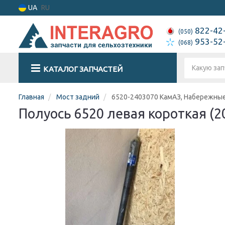
UA
RU
822-42
(050)
953-52
(068)
КАТАЛОГ ЗАПЧАСТЕЙ
Главная
Мост задний
6520-2403070 КамАЗ, Набережны
Полуось 6520 левая короткая (