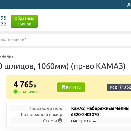
Д
-95
Обратный
-72
звонок
е Челны
20 шлицов, 1060мм) (пр-во КАМАЗ)
4 765
₴
КУПИТЬ
Код:
71352
в наличии
Производитель
КамАЗ, Набережные Челны
Каталожный номер
6520-2403070
Схемы
смотреть →