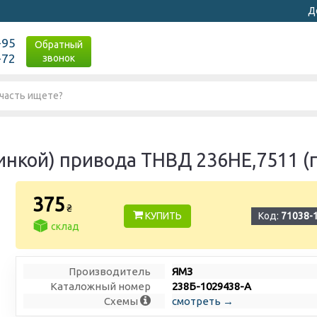
Д
-95
Обратный
-72
звонок
инкой) привода ТНВД 236НЕ,7511 (
375
₴
КУПИТЬ
Код:
71038-
склад
Производитель
ЯМЗ
Каталожный номер
238Б-1029438-А
Схемы
смотреть →