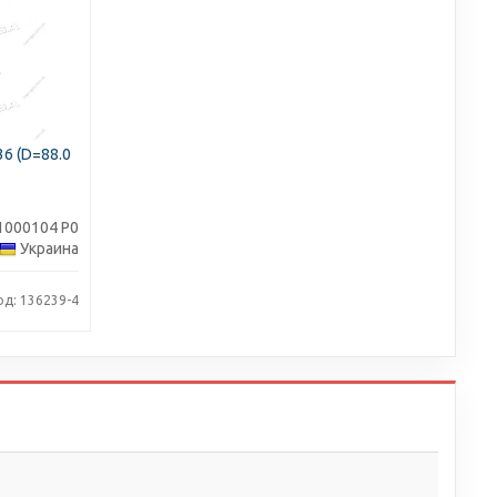
6 (D=88.0
1000104 Р0
Украина
од: 136239-4