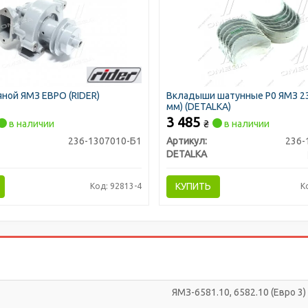
яной ЯМЗ ЕВРО (RIDER)
Вкладыши шатунные Р0 ЯМЗ 23
мм) (DETALKA)
3 485
в наличии
₴
в наличии
236-1307010-Б1
Артикул:
236-
DETALKA
КУПИТЬ
Код: 92813-4
К
ЯМЗ-6581.10, 6582.10 (Евро 3)