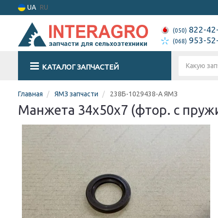
UA
RU
822-42
(050)
953-52
(068)
КАТАЛОГ ЗАПЧАСТЕЙ
Главная
ЯМЗ запчасти
238Б-1029438-А ЯМЗ
Манжета 34х50х7 (фтор. с пруж