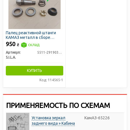
Палец реактивной штанги
КАМАЗ металл в сборе
(Палец+Вкладыши+Пружина+Гайка+Пыльник)
950
₴
склад
(S.I.L.A.)
Артикул:
5511-2919030-РМК
S.I.L.A.
КУПИТЬ
Код: 114565-1
ПРИМЕНЯЕМОСТЬ ПО СХЕМАМ
Установка зеркал
КамАЗ-65226
заднего вида » Кабина