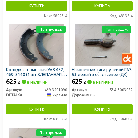
КУПИТЬ
КУПИТЬ
Код: 58925-4
Код: 48337-4
Топ продаж
Топ продаж
Колодка тормозная УАЗ 452,
Наконечник тяги рулевой ГАЗ
469, 3160 (1 шт.КЛЕПАННАЯ,
53 левый в сб. с гайкой (ДК)
длинная накладка) (DETALKA)
625
625
₴
в наличии
₴
в наличии
Артикул:
469-3501090
Артикул:
53А-3003057
DETALKA
Украина
Дорожня карта
КУПИТЬ
КУПИТЬ
Код: 83854-4
Код: 38604-4
Топ продаж