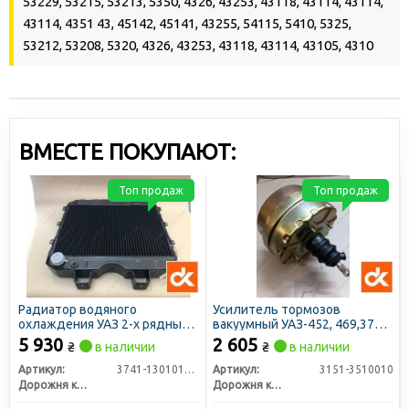
53229, 53215, 53213, 5350, 4326, 43253, 43118, 43114, 43114,
43114, 4351 43, 45142, 45141, 43255, 54115, 5410, 5325,
53212, 53208, 5320, 4326, 43253, 43118, 43114, 43105, 4310
ВМЕСТЕ ПОКУПАЮТ:
Топ продаж
Топ продаж
Радиатор водяного
Усилитель тормозов
охлаждения УАЗ 2-х рядный
вакуумный УАЗ-452, 469,3741
алюминиевый (ДК)
(31512) (ДК)
5 930
2 605
₴
в наличии
₴
в наличии
Артикул:
3741-1301010-01А
Артикул:
3151-3510010
Дорожня карта
Дорожня карта