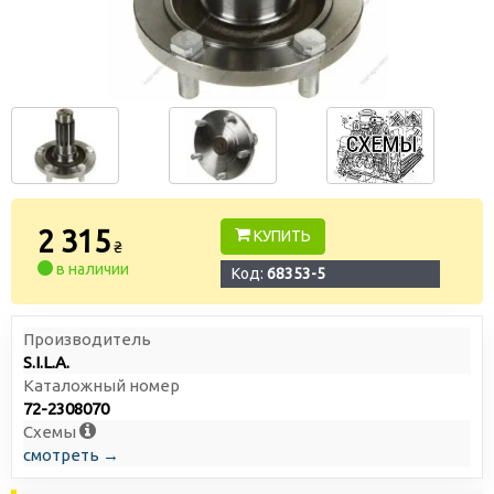
2 315
КУПИТЬ
₴
в наличии
Код:
68353-5
Производитель
S.I.L.A.
Каталожный номер
72-2308070
Схемы
смотреть →