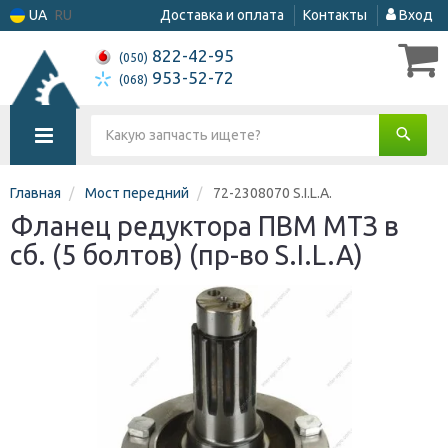
UA
RU
Доставка и оплата
Контакты
Вход
822-42-95
(050)
953-52-72
(068)
Главная
Мост передний
72-2308070 S.I.L.A.
Фланец редуктора ПВМ МТЗ в
сб. (5 болтов) (пр-во S.I.L.A)