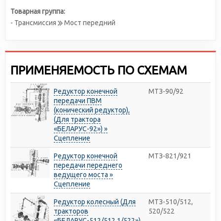
Товарная группа:
- Трансмиссия
Мост передний
ПРИМЕНЯЕМОСТЬ ПО СХЕМАМ
Редуктор конечной
МТЗ-90/92
передачи ПВМ
(конический редуктор),
(Для трактора
«БЕЛАРУС-92») »
Сцепление
Редуктор конечной
МТЗ-821/921
передачи переднего
ведущего моста »
Сцепление
Редуктор колесный (Для
МТЗ-510/512,
тракторов
520/522
«БЕЛАРУС-512/512.1/522»)