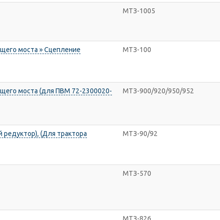
МТЗ-1005
щего моста » Сцепление
МТЗ-100
щего моста (для ПВМ 72-2300020-
МТЗ-900/920/950/952
 редуктор), (Для трактора
МТЗ-90/92
МТЗ-570
МТЗ-826