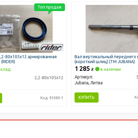
Топ продаж
,2-80х105х12 армированная
Вал вертикальный переднего
(RIDER)
(короткий шлиц) (ТМ JUBANA)
1 285
склад
₴
в наличии
Артикул:
2,2-80х105х12
Jubana, Литва
КУПИТЬ
К
Код: 93080-1