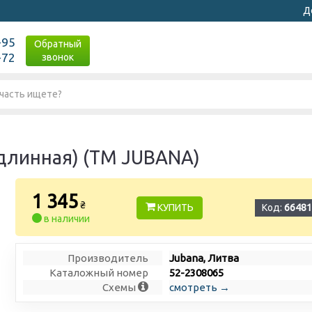
Д
-95
Обратный
-72
звонок
(длинная) (ТМ JUBANA)
1 345
₴
КУПИТЬ
Код:
66481
в наличии
Производитель
Jubana, Литва
Каталожный номер
52-2308065
Схемы
смотреть →