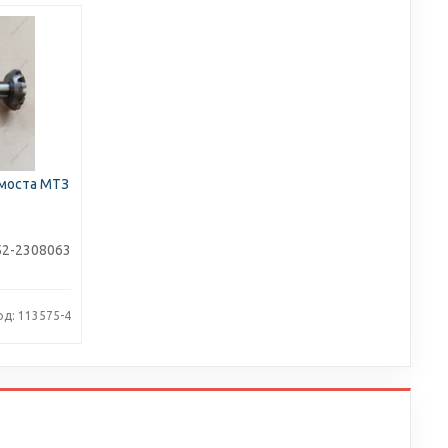
 моста МТЗ
52-2308063
од: 113575-4