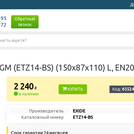
Д
-95
Обратный
-72
звонок
GM (ETZ14-BS) (150х87х110) L, EN2
2 240
₴
КУПИТЬ
Код:
65524
в наличии
Производитель
EXIDE
Каталожный номер
ETZ14-BS
Срок гарантии 24 месяцев