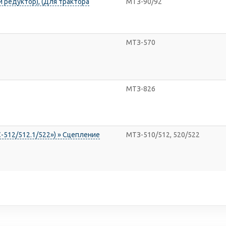
 редуктор), (Для трактора
МТЗ-90/92
МТЗ-570
МТЗ-826
-512/512.1/522») » Сцепление
МТЗ-510/512, 520/522