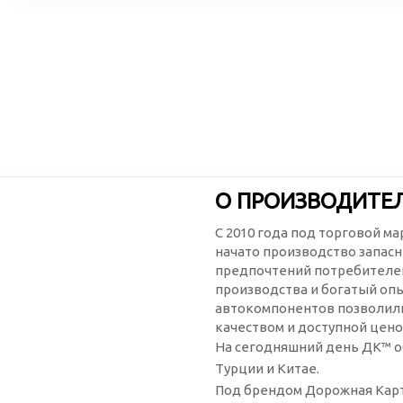
О ПРОИЗВОДИТЕ
С 2010 года под торговой м
начато производство запасн
предпочтений потребителей
производства и богатый оп
автокомпонентов позволили
качеством и доступной цено
На сегодняшний день ДК™ о
Турции и Китае.
Под брендом Дорожная Карт