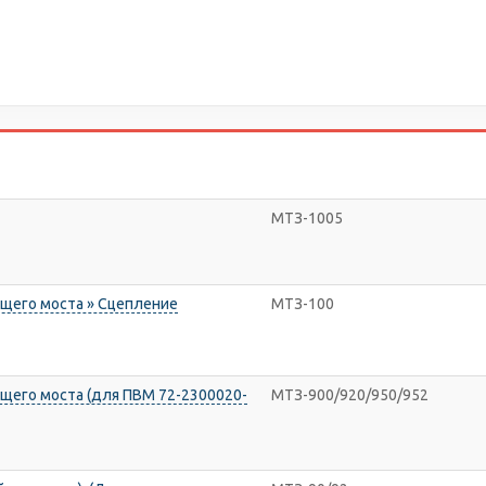
МТЗ-1005
щего моста » Сцепление
МТЗ-100
щего моста (для ПВМ 72-2300020-
МТЗ-900/920/950/952