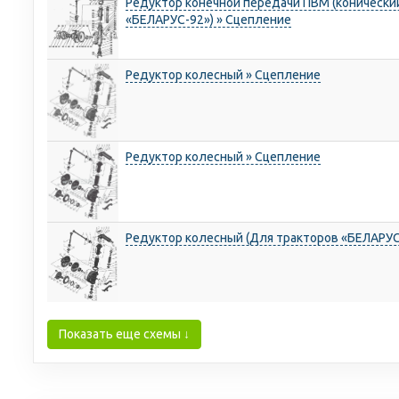
Редуктор конечной передачи ПВМ (конический
«БЕЛАРУС-92») » Сцепление
Редуктор колесный » Сцепление
Редуктор колесный » Сцепление
Редуктор колесный (Для тракторов «БЕЛАРУС
Показать еще схемы ↓