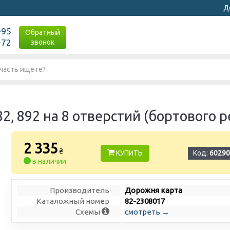
Д
-95
Обратный
-72
звонок
, 892 на 8 отверстий (бортового р
2 335
₴
КУПИТЬ
Код:
60290
в наличии
Производитель
Дорожня карта
Каталожный номер
82-2308017
Схемы
смотреть →