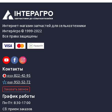
Украине. Это помогло укрепить позиции AXXIS™ на
рынке.
В настоящее время в ассортименте производимых под
этим брендом товаров не только автохимия и
технические жидкости, но и товары широкого
Интернет-магазин запчастей для сельхозтехники
потребления, предназначенные для туризма или
ИнтерАгро © 1999-2022
Все права защищены
повседневного использования.
Контакты
822-42-95
(050)
953-52-72
(068)
Заказать звонок
График работы
Пн-Пт: 8:30-17:00
Сб: прием заказов