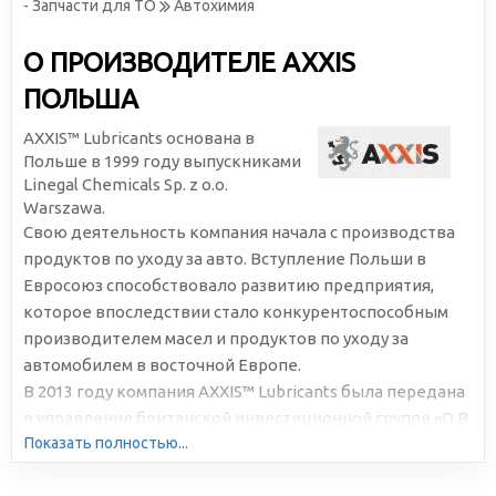
- Запчасти для ТО
Автохимия
О ПРОИЗВОДИТЕЛЕ AXXIS
ПОЛЬША
AXXIS™ Lubricants основана в
Польше в 1999 году выпускниками
Linegal Chemicals Sp. z o.o.
Warszawa.
Свою деятельность компания начала с производства
продуктов по уходу за авто. Вступление Польши в
Евросоюз способствовало развитию предприятия,
которое впоследствии стало конкурентоспособным
производителем масел и продуктов по уходу за
автомобилем в восточной Европе.
В 2013 году компания AXXIS™ Lubricants была передана
в управление британской инвестиционной группе «D.B.
Показать полностью...
Development Services Limited» UK, что позволило
открыть производственные мощности в Словении и