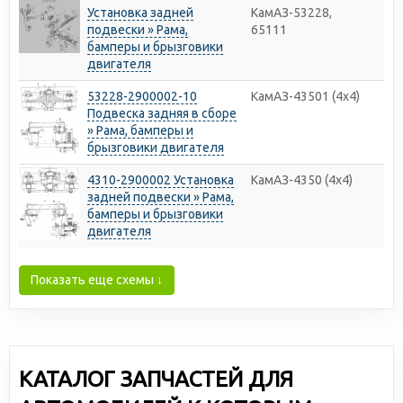
Установка задней
КамАЗ-53228,
подвески » Рама,
65111
бамперы и брызговики
двигателя
53228-2900002-10
КамАЗ-43501 (4х4)
Подвеска задняя в сборе
» Рама, бамперы и
брызговики двигателя
4310-2900002 Установка
КамАЗ-4350 (4х4)
задней подвески » Рама,
бамперы и брызговики
двигателя
Показать еще схемы ↓
КАТАЛОГ ЗАПЧАСТЕЙ ДЛЯ