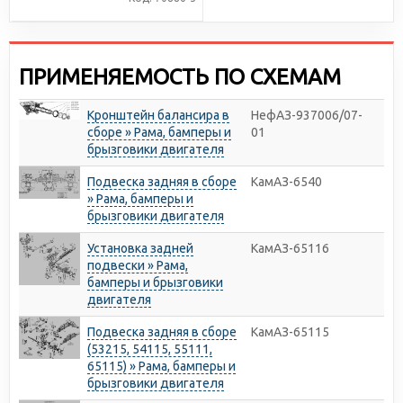
ПРИМЕНЯЕМОСТЬ ПО СХЕМАМ
Кронштейн балансира в
НефАЗ-937006/07-
сборе » Рама, бамперы и
01
брызговики двигателя
Подвеска задняя в сборе
КамАЗ-6540
» Рама, бамперы и
брызговики двигателя
Установка задней
КамАЗ-65116
подвески » Рама,
бамперы и брызговики
двигателя
Подвеска задняя в сборе
КамАЗ-65115
(53215, 54115, 55111,
65115) » Рама, бамперы и
брызговики двигателя