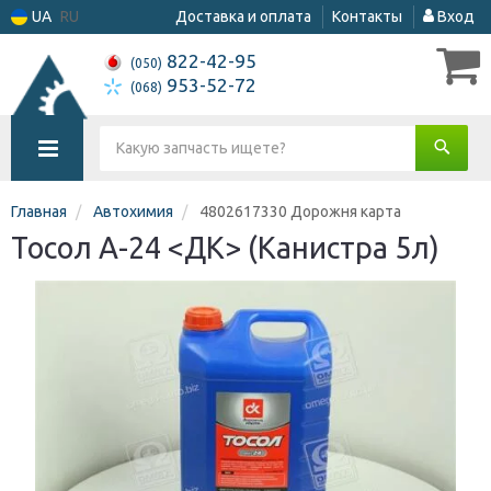
UA
RU
Доставка и оплата
Контакты
Вход
822-42-95
(050)
953-52-72
(068)
Главная
Автохимия
4802617330 Дорожня карта
Тосол А-24 <ДК> (Канистра 5л)