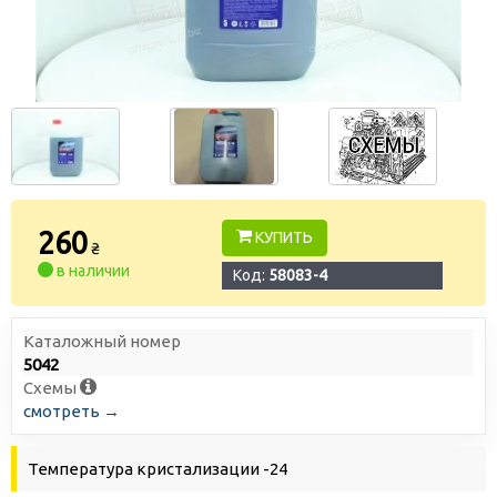
260
КУПИТЬ
₴
в наличии
Код:
58083-4
Каталожный номер
5042
Схемы
смотреть →
Температура кристализации -24