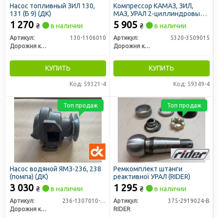
Насос топливный ЗИЛ 130,
Компрессор КАМАЗ, ЗИЛ,
131 (Б 9) (ДК)
МАЗ, УРАЛ 2-циллиндровый
(ДК)
1 270
5 905
₴
в наличии
₴
в наличии
Артикул:
130-1106010
Артикул:
5320-3509015
Дорожня карта
Дорожня карта
КУПИТЬ
КУПИТЬ
Код: 59321-4
Код: 59349-4
Топ продаж
Топ продаж
Насос водяной ЯМЗ-236, 238
Ремкомплект штанги
(помпа) (ДК)
реактивної УРАЛ (RIDER)
3 030
1 295
₴
в наличии
₴
в наличии
Артикул:
236-1307010-А3
Артикул:
375-2919024-В
Дорожня карта
RIDER