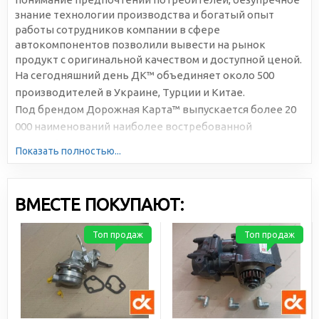
знание технологии производства и богатый опыт
работы сотрудников компании в сфере
автокомпонентов позволили вывести на рынок
продукт с оригинальной качеством и доступной ценой.
На сегодняшний день ДК™ объединяет около 500
производителей в Украине, Турции и Китае.
Под брендом Дорожная Карта™ выпускается более 20
000 наименований наиболее востребованной
автомобильной продукции. Большая серийность,
Показать полностью...
высокотехнологичное производство и отлаженная
логистика позволяют снижать себестоимость и делать
цены доступными для всех участников рынка.
ВМЕСТЕ ПОКУПАЮТ:
Топ продаж
Топ продаж