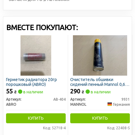
ВМЕСТЕ ПОКУПАЮТ:
Герметик радиатора 20гр
Очиститель обшивки
порошковый (ABRO)
сидений пенный Mannol 0,65
л.
55
290
₴
в наличии
₴
в наличии
Артикул:
АВ-404
Артикул:
9931
ABRO
MANNOL
Германия
КУПИТЬ
КУПИТЬ
Код: 52718-4
Код: 22408-5