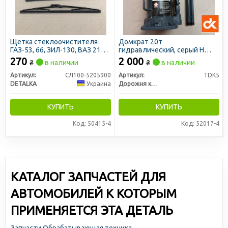
Щетка стеклоочистителя
Домкрат 20т
ГАЗ-53, 66, ЗИЛ-130, ВАЗ 2101
гидравлический, серый H
330мм (2 шт)
245/455 (ДК)
270
2 000
₴
в наличии
₴
в наличии
Артикул:
СЛ100-5205900
Артикул:
TDK5
DETALKA
Украина
Дорожня карта
КУПИТЬ
КУПИТЬ
Код: 50415-4
Код: 52017-4
КАТАЛОГ ЗАПЧАСТЕЙ ДЛЯ
АВТОМОБИЛЕЙ К КОТОРЫМ
ПРИМЕНЯЕТСЯ ЭТА ДЕТАЛЬ