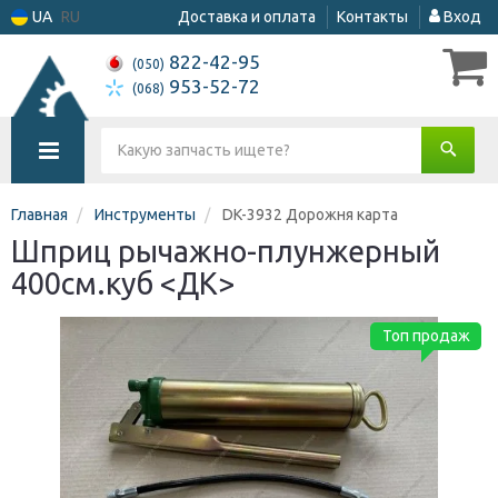
UA
RU
Доставка и оплата
Контакты
Вход
822-42-95
(050)
953-52-72
(068)
Главная
Инструменты
DK-3932 Дорожня карта
Шприц рычажно-плунжерный
400см.куб <ДК>
Топ продаж