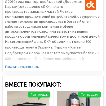
С 2010 года под торговой маркой «Дорожная
Карта» (сокращенно «ДК») начато
производство запасных частей. Четкое
понимание предпочтений потребителей, безупречное
знание технологии производства и богатый опыт
работы сотрудников компании в сфере
автокомпонентов позволили вывести на рынок
продукт с оригинальной качеством и доступной ценой.
На сегодняшний день ДК™ объединяет около 500
производителей в Украине, Турции и Китае.
Под брендом Дорожная Карта™ выпускается более 20
000 наименований наиболее востребованной
автомобильной продукции. Большая серийность,
Показать полностью...
высокотехнологичное производство и отлаженная
логистика позволяют снижать себестоимость и делать
цены доступными для всех участников рынка.
ВМЕСТЕ ПОКУПАЮТ:
Топ продаж
Топ продаж