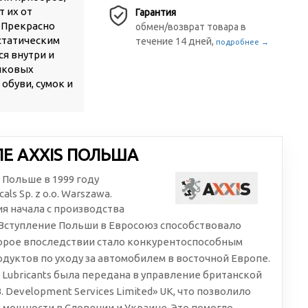
т их от
Гарантия
. Прекрасно
обмен/возврат товара в
истатическим
течение 14 дней,
подробнее →
ся внутри и
тиковых
 обуви, сумок и
Е AXXIS ПОЛЬША
в Польше в 1999 году
ls Sp. z o.o. Warszawa.
я начала с производства
. Вступление Польши в Евросоюз способствовало
орое впоследствии стало конкурентоспособным
дуктов по уходу за автомобилем в восточной Европе.
™ Lubricants была передана в управление британской
 Development Services Limited» UK, что позволило
мощности в Словении и Украине. Это помогло