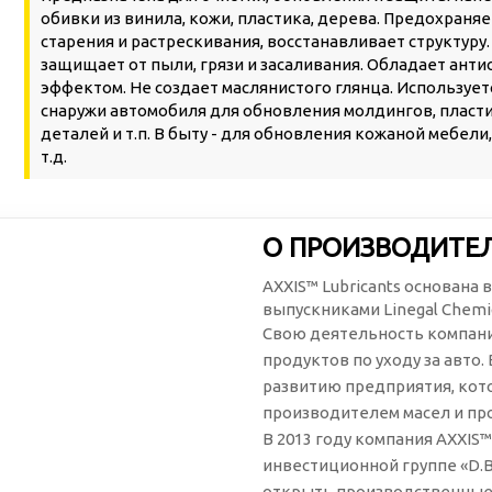
обивки из винила, кожи, пластика, дерева. Предохраняе
старения и растрескивания, восстанавливает структуру
защищает от пыли, грязи и засаливания. Обладает ант
эффектом. Не создает маслянистого глянца. Использует
снаружи автомобиля для обновления молдингов, плас
деталей и т.п. В быту - для обновления кожаной мебели,
т.д.
О ПРОИЗВОДИТЕЛ
AXXIS™ Lubricants основана 
выпускниками Linegal Chemica
Свою деятельность компани
продуктов по уходу за авто
развитию предприятия, кот
производителем масел и про
В 2013 году компания AXXIS
инвестиционной группе «D.B.
открыть производственные 