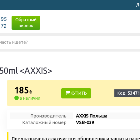
Д
-95
Обратный
-72
звонок
50ml <AXXIS>
185
₴
КУПИТЬ
Код:
53471
в наличии
Производитель
AXXIS Польша
Каталожный номер
VSB-039
Предназначена для очистки, обновления и защиты пане