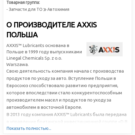
Товарная группа:
- Запчасти для ТО
Автохимия
О ПРОИЗВОДИТЕЛЕ AXXIS
ПОЛЬША
AXXIS™ Lubricants основана в
Польше в 1999 году выпускниками
Linegal Chemicals Sp. z o.o.
Warszawa.
Свою деятельность компания начала с производства
продуктов по уходу за авто. Вступление Польши в
Евросоюз способствовало развитию предприятия,
которое впоследствии стало конкурентоспособным
производителем масел и продуктов по уходу за
автомобилем в восточной Европе.
В 2013 году компания AXXIS™ Lubricants была передана
в управление британской инвестиционной группе «D.B.
Показать полностью...
Development Services Limited» UK, что позволило