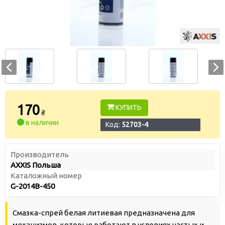
170
КУПИТЬ
₴
в наличии
Код:
52703-4
Производитель
AXXIS Польша
Каталожный номер
G-2014B-450
Смазка-спрей белая литиевая
предназначена для
механизмов, которые работают в условиях частых и