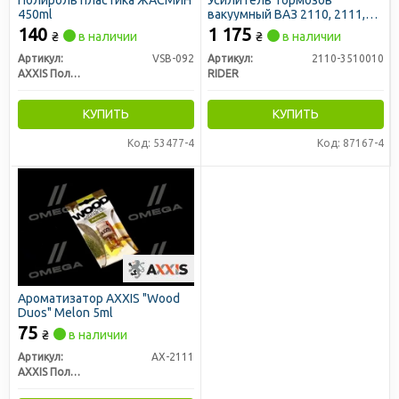
Полироль пластика ЖАСМИН
Усилитель тормозов
450ml
вакуумный ВАЗ 2110, 2111,
2112 (RIDER)
140
1 175
₴
в наличии
₴
в наличии
Артикул:
VSB-092
Артикул:
2110-3510010
AXXIS Польша
RIDER
КУПИТЬ
КУПИТЬ
Код: 53477-4
Код: 87167-4
Ароматизатор AXXIS "Wood
Duos" Мelon 5ml
75
₴
в наличии
Артикул:
AX-2111
AXXIS Польша