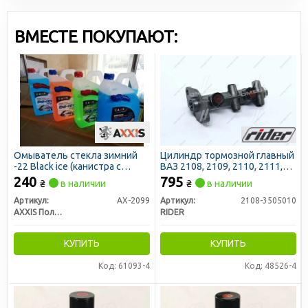
открыть производственные мощности в Словении и
Украине. Это помогло укрепить позиции AXXIS™ на
ВМЕСТЕ ПОКУПАЮТ:
рынке.
В настоящее время в ассортименте производимых под
этим брендом товаров не только автохимия и
технические жидкости, но и товары широкого
потребления, предназначенные для туризма или
повседневного использования.
Омыватель стекла зимний
Цилиндр тормозной главный
-22 Black ice (канистра с
ВАЗ 2108, 2109, 2110, 2111,
лейкой носик) 4л (AXXIS)
2112, 2115 (RIDER)
240
795
₴
в наличии
₴
в наличии
Артикул:
AX-2099
Артикул:
2108-3505010
AXXIS Польша
RIDER
КУПИТЬ
КУПИТЬ
Код: 61093-4
Код: 48526-4