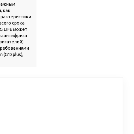
 важным
, как
характеристики
всего срока
G LIFE может
ны антифриза
вигателей).
 требованиями
(G12plus),