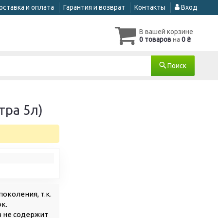
оставка и оплата
Гарантия и возврат
Контакты
Вход
В вашей корзине
0 товаров
на
0 ₴
Поиск
тра 5л)
околения, т.к.
к.
 не содержит