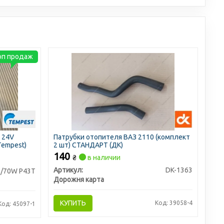
оп продаж
 24V
Патрубки отопителя ВАЗ 2110 (комплект
Tempest)
2 шт) СТАНДАРТ (ДК)
140
₴
в наличии
Артикул:
DK-1363
5/70W P43T
Дорожня карта
КУПИТЬ
Код: 39058-4
Код: 45097-1