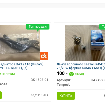
Топ продаж
Т
адиатора ВАЗ 2110 (8 клап.)
Лампа головного света H4 P43t
шт) СТАНДАРТ (ДК)
75/70W (фарная КАМАЗ, МАЗ) (
100
в наличии
₴
склад
DK-1308-01
Артикул:
H4 24V7
арта
Tempest
Код: 31858-4
КУПИТЬ