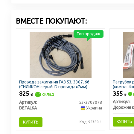
ВМЕСТЕ ПОКУПАЮТ:
Топ продаж
Провода зажигания ГАЗ 53, 3307, 66
Патрубок р
(СИЛИКОН серый, D провода=7мм)
(компл. 4
(DETALKA)
825
355
₴
склад
₴
Артикул:
Артикул:
53-3707078
Дорожня к
DETALKA
Украина
КУПИТЬ
КУПИТЬ
Код: 92380-1