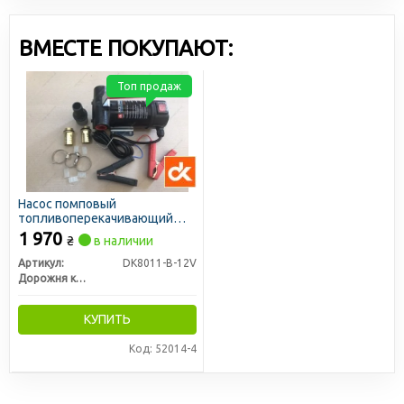
логистика позволяют снижать себестоимость и делать
цены доступными для всех участников рынка.
ВМЕСТЕ ПОКУПАЮТ:
Топ продаж
Насос помповый
топливоперекачивающий
12В (ДК)
1 970
₴
в наличии
Артикул:
DK8011-B-12V
Дорожня карта
КУПИТЬ
Код: 52014-4