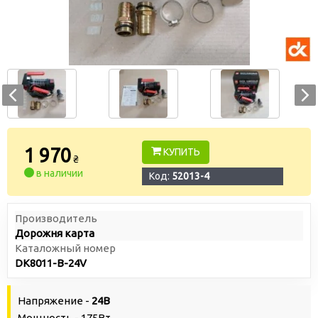
1 970
КУПИТЬ
₴
в наличии
Код:
52013-4
Производитель
Дорожня карта
Каталожный номер
DK8011-B-24V
Напряжение -
24В
Мощность - 175Вт