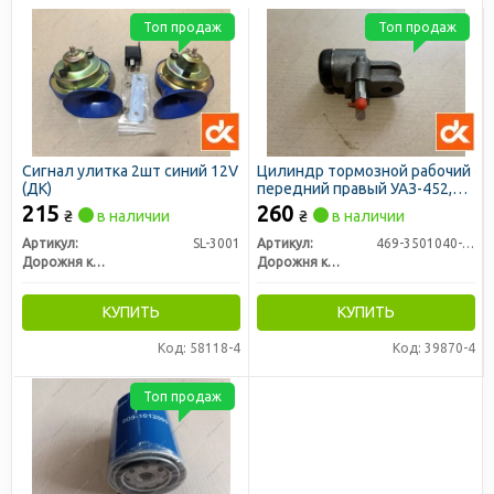
Топ продаж
Топ продаж
Сигнал улитка 2шт синий 12V
Цилиндр тормозной рабочий
(ДК)
передний правый УАЗ-452,
469 (31512) (ДК)
215
260
₴
в наличии
₴
в наличии
Артикул:
SL-3001
Артикул:
469-3501040-01
Дорожня карта
Дорожня карта
КУПИТЬ
КУПИТЬ
Код: 58118-4
Код: 39870-4
Топ продаж