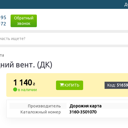
Д
-95
Обратный
-72
звонок
та
ний вент. (ДК)
1 140
₴
КУПИТЬ
Код:
51659
в наличии
Производитель
Дорожня карта
Каталожный номер
3160-3501070