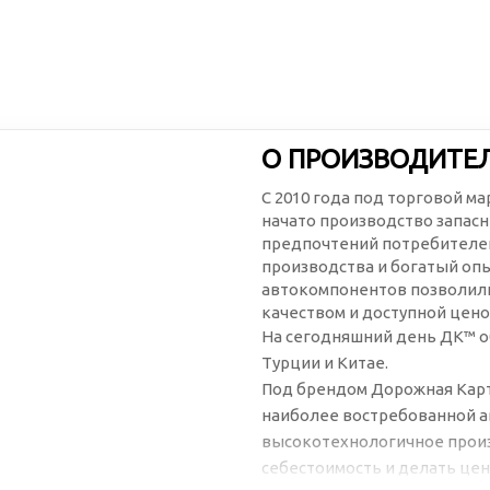
О ПРОИЗВОДИТЕ
С 2010 года под торговой м
начато производство запасн
предпочтений потребителей
производства и богатый оп
автокомпонентов позволили
качеством и доступной цено
На сегодняшний день ДК™ о
Турции и Китае.
Под брендом Дорожная Карт
наиболее востребованной а
высокотехнологичное произ
себестоимость и делать цен