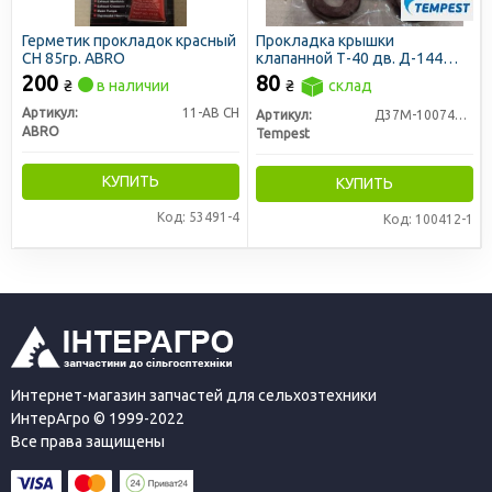
Герметик прокладок красный
Прокладка крышки
CH 85гр. ABRO
клапанной Т-40 дв. Д-144
4шт (TEMPEST)
200
80
₴
в наличии
₴
склад
Артикул:
11-AB CH
Артикул:
Д37М-1007419-А2
ABRO
Tempest
КУПИТЬ
КУПИТЬ
Код: 53491-4
Код: 100412-1
Интернет-магазин запчастей для сельхозтехники
ИнтерАгро © 1999-2022
Все права защищены