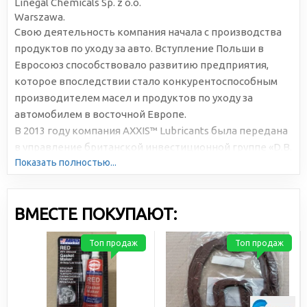
Linegal Chemicals Sp. z o.o.
Warszawa.
Свою деятельность компания начала с производства
продуктов по уходу за авто. Вступление Польши в
Евросоюз способствовало развитию предприятия,
которое впоследствии стало конкурентоспособным
производителем масел и продуктов по уходу за
автомобилем в восточной Европе.
В 2013 году компания AXXIS™ Lubricants была передана
в управление британской инвестиционной группе «D.B.
Показать полностью...
Development Services Limited» UK, что позволило
открыть производственные мощности в Словении и
Украине. Это помогло укрепить позиции AXXIS™ на
ВМЕСТЕ ПОКУПАЮТ:
рынке.
В настоящее время в ассортименте производимых под
Топ продаж
Топ продаж
этим брендом товаров не только автохимия и
технические жидкости, но и товары широкого
потребления, предназначенные для туризма или
повседневного использования.