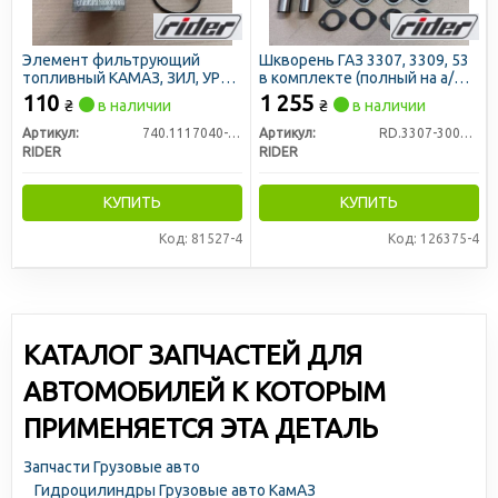
Элемент фильтрующий
Шкворень ГАЗ 3307, 3309, 53
топливный КАМАЗ, ЗИЛ, УРАЛ,
в комплекте (полный на а/м)
ГАЗ 4301 тонкой очистки
D = 30,0 (RIDER)
110
1 255
₴
в наличии
₴
в наличии
метал. с ремкомплектом
фильтра (RIDER)
Артикул:
740.1117040-01
Артикул:
RD.3307-3000100
RIDER
RIDER
КУПИТЬ
КУПИТЬ
Код: 81527-4
Код: 126375-4
КАТАЛОГ ЗАПЧАСТЕЙ ДЛЯ
АВТОМОБИЛЕЙ К КОТОРЫМ
ПРИМЕНЯЕТСЯ ЭТА ДЕТАЛЬ
Запчасти Грузовые авто
Гидроцилиндры Грузовые авто КамАЗ