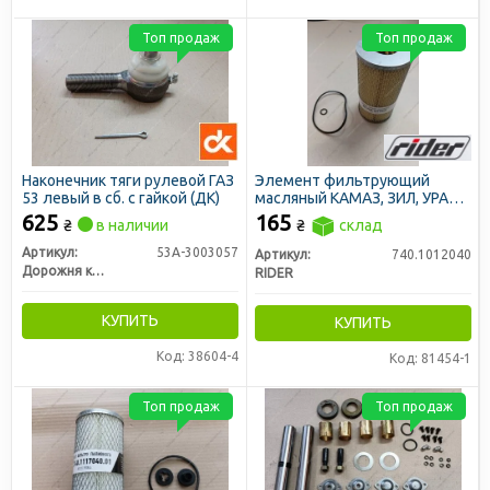
Топ продаж
Топ продаж
Наконечник тяги рулевой ГАЗ
Элемент фильтрующий
53 левый в сб. с гайкой (ДК)
масляный КАМАЗ, ЗИЛ, УРАЛ,
ДОН 1500 (дв. СМД-31) с
625
165
₴
в наличии
₴
склад
ремкомплектом (RIDER)
Артикул:
53А-3003057
Артикул:
740.1012040
Дорожня карта
RIDER
КУПИТЬ
КУПИТЬ
Код: 38604-4
Код: 81454-1
Топ продаж
Топ продаж