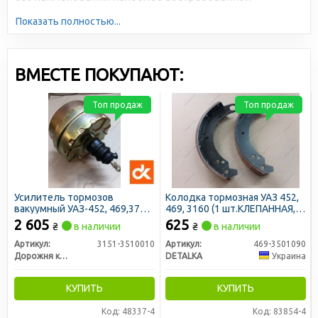
автомобильной продукции. Большая серийность,
Показать полностью...
высокотехнологичное производство и отлаженная
логистика позволяют снижать себестоимость и делать
цены доступными для всех участников рынка.
ВМЕСТЕ ПОКУПАЮТ:
Топ продаж
Топ продаж
Усилитель тормозов
Колодка тормозная УАЗ 452,
вакуумный УАЗ-452, 469,3741
469, 3160 (1 шт.КЛЕПАННАЯ,
(31512) (ДК)
длинная накладка) (DETALKA)
2 605
625
₴
в наличии
₴
в наличии
Артикул:
3151-3510010
Артикул:
469-3501090
Дорожня карта
DETALKA
Украина
КУПИТЬ
КУПИТЬ
Код: 48337-4
Код: 83854-4