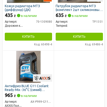
Кожух радиатора МТЗ
Патрубок радиатора МТЗ
(диффузор) (ДК)
(комплект 2шт силиконовые)
(TEMPEST)
435
635
₴
в наличии
₴
в наличии
Артикул:
70-1309080
Артикул:
TP.1351
Дорожня карта
Tempest
КУПИТЬ
КУПИТЬ
Код: 60498-4
Код: 69486-4
Антифриз BLUE G11 Сoolant
Ready-Mix -36°C (cиний)
(Канистра 10кг) (AXXIS)
965
₴
в наличии
Артикул:
AX-P999-G11B RDM10
AXXIS Польша