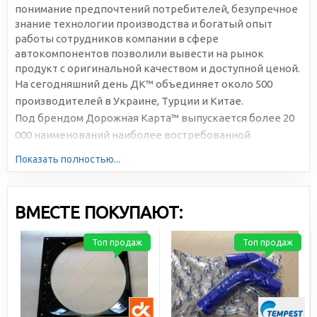
понимание предпочтений потребителей, безупречное
знание технологии производства и богатый опыт
работы сотрудников компании в сфере
автокомпонентов позволили вывести на рынок
продукт с оригинальной качеством и доступной ценой.
На сегодняшний день ДК™ объединяет около 500
производителей в Украине, Турции и Китае.
Под брендом Дорожная Карта™ выпускается более 20
000 наименований наиболее востребованной
автомобильной продукции. Большая серийность,
Показать полностью...
высокотехнологичное производство и отлаженная
логистика позволяют снижать себестоимость и делать
цены доступными для всех участников рынка.
ВМЕСТЕ ПОКУПАЮТ:
Топ продаж
Топ продаж