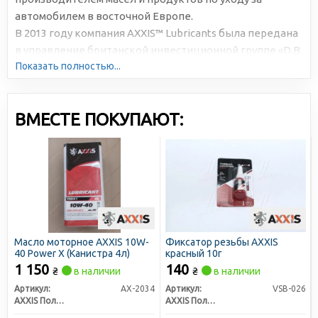
автомобилем в восточной Европе.
В 2013 году компания AXXIS™ Lubricants была передана
в управление британской инвестиционной группе «D.B.
Показать полностью...
Development Services Limited» UK, что позволило
открыть производственные мощности в Словении и
Украине. Это помогло укрепить позиции AXXIS™ на
ВМЕСТЕ ПОКУПАЮТ:
рынке.
В настоящее время в ассортименте производимых под
этим брендом товаров не только автохимия и
технические жидкости, но и товары широкого
потребления, предназначенные для туризма или
повседневного использования.
Масло моторное AXXIS 10W-
Фиксатор резьбы AXXIS
40 Power Х (Канистра 4л)
красный 10г
1 150
140
₴
в наличии
₴
в наличии
Артикул:
AX-2034
Артикул:
VSB-026
AXXIS Польша
AXXIS Польша