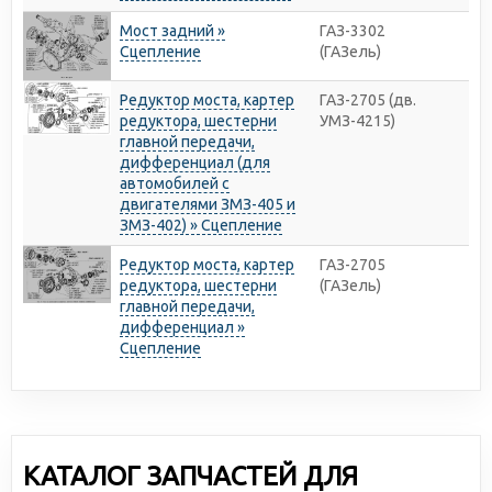
Мост задний »
ГАЗ-3302
Сцепление
(ГАЗель)
Редуктор моста, картер
ГАЗ-2705 (дв.
редуктора, шестерни
УМЗ-4215)
главной передачи,
дифференциал (для
автомобилей с
двигателями ЗМЗ-405 и
ЗМЗ-402) » Сцепление
Редуктор моста, картер
ГАЗ-2705
редуктора, шестерни
(ГАЗель)
главной передачи,
дифференциал »
Сцепление
КАТАЛОГ ЗАПЧАСТЕЙ ДЛЯ