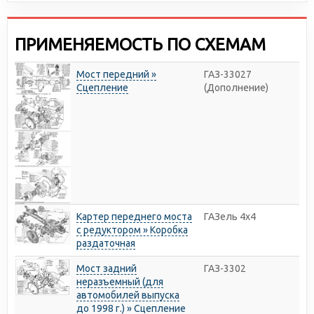
логистика позволяют снижать себестоимость и делать
цены доступными для всех участников рынка.
ПРИМЕНЯЕМОСТЬ ПО СХЕМАМ
Мост передний »
ГАЗ-33027
Сцепление
(Дополнение)
Картер переднего моста
ГАЗель 4х4
с редуктором » Коробка
раздаточная
Мост задний
ГАЗ-3302
неразъемный (для
автомобилей выпуска
до 1998 г.) » Сцепление