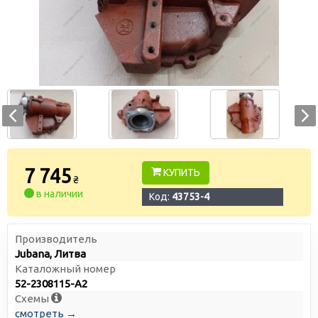
7 745
КУПИТЬ
₴
в наличии
Код:
43753-4
Производитель
Jubana, Литва
Каталожный номер
52-2308115-А2
Схемы
смотреть →