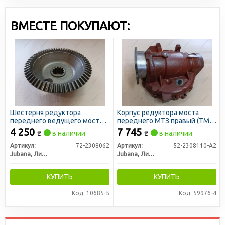
ВМЕСТЕ ПОКУПАЮТ:
Шестерня редуктора
Корпус редуктора моста
переднего ведущего моста
переднего МТЗ правый (ТМ
МТЗ ведомая (ТМ JUBANA)
JUBANA)
4 250
7 745
₴
в наличии
₴
в наличии
Артикул:
72-2308062
Артикул:
52-2308110-А2
Jubana, Литва
Jubana, Литва
КУПИТЬ
КУПИТЬ
Код: 10685-5
Код: 59976-4