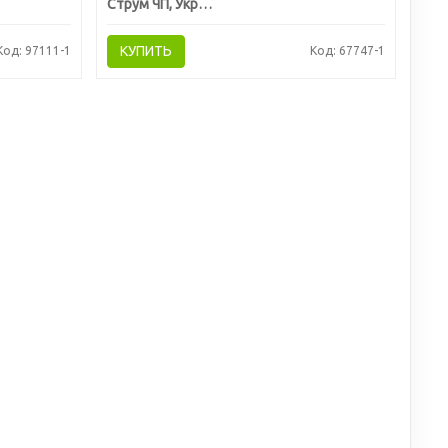
Струм ЧП, Украина
КУПИТЬ
Код: 97111-1
Код: 67747-1