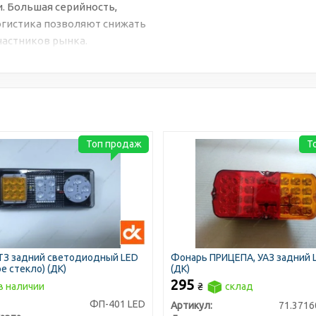
. Большая серийность,
огистика позволяют снижать
частников рынка.
Топ продаж
Т
З задний светодиодный LED
Фонарь ПРИЦЕПА, УАЗ задний 
е стекло) (ДК)
(ДК)
295
в наличии
₴
склад
ФП-401 LED
Артикул:
71.3716