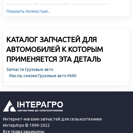
Благодаря собственному обогащенному пакету
присадок и использованию базовых смазочных масел
Показать полностью...
BP, двигатели, в которых работают масла Brexol®,
получают дополнительный запас мощности.
КАТАЛОГ ЗАПЧАСТЕЙ ДЛЯ
АВТОМОБИЛЕЙ К КОТОРЫМ
ПРИМЕНЯЕТСЯ ЭТА ДЕТАЛЬ
Запчасти Грузовые авто
Масла, смазки Грузовые авто MAN
Интернет-магазин запчастей для сельхозтехники
ИнтерАгро © 1999-2022
Все права защищены