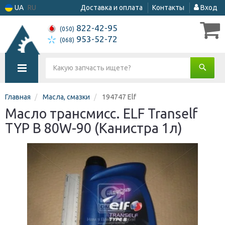
UA
RU
Доставка и оплата
Контакты
Вход
822-42-95
(050)
953-52-72
(068)
Главная
Масла, смазки
194747 Elf
Масло трансмисс. ELF Tranself
TYP B 80W-90 (Канистра 1л)