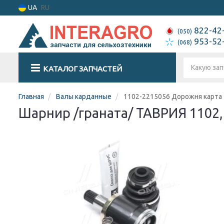
UA
RU
822-42
(050)
953-52
(068)
КАТАЛОГ ЗАПЧАСТЕЙ
Главная
Валы карданные
1102-2215056 Дорожня карта
Шарнир /граната/ ТАВРИЯ 1102