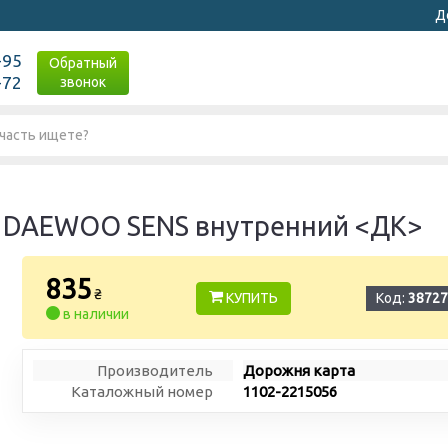
Д
-95
Обратный
-72
звонок
, DAEWOO SENS внутренний <ДК>
835
₴
КУПИТЬ
Код:
38727
в наличии
Производитель
Дорожня карта
Каталожный номер
1102-2215056