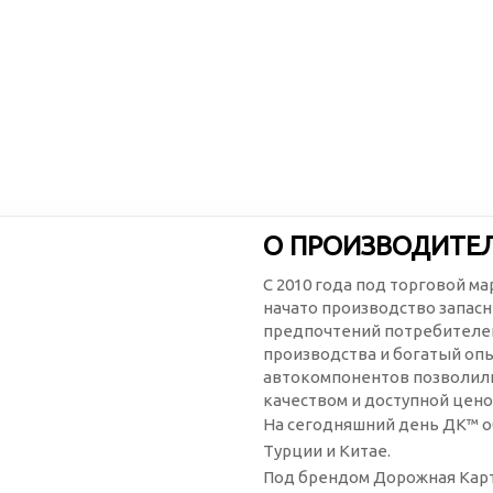
О ПРОИЗВОДИТЕ
С 2010 года под торговой м
начато производство запасн
предпочтений потребителей
производства и богатый оп
автокомпонентов позволили
качеством и доступной цено
На сегодняшний день ДК™ о
Турции и Китае.
Под брендом Дорожная Карт