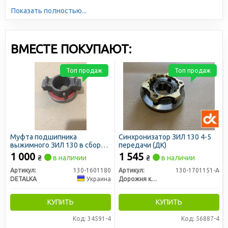
автомобильной продукции. Большая серийность,
Показать полностью...
высокотехнологичное производство и отлаженная
логистика позволяют снижать себестоимость и делать
цены доступными для всех участников рынка.
ВМЕСТЕ ПОКУПАЮТ:
Топ продаж
Топ продаж
Муфта подшипника
Синхронизатор ЗИЛ 130 4-5
выжимного ЗИЛ 130 в сборе
передачи (ДК)
(подшипник ПРЕМИУМ
1 000
1 545
₴
в наличии
₴
в наличии
закрытого типа, усиленный)
(DETALKA)
Артикул:
130-1601180
Артикул:
130-1701151-А
DETALKA
Украина
Дорожня карта
КУПИТЬ
КУПИТЬ
Код: 34591-4
Код: 56887-4