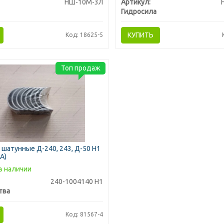
НШ-10М-3Л
Артикул:
Гидросила
КУПИТЬ
Код: 18625-5
Топ продаж
шатунные Д-240, 243, Д-50 Н1
A)
в наличии
240-1004140 Н1
тва
Код: 81567-4