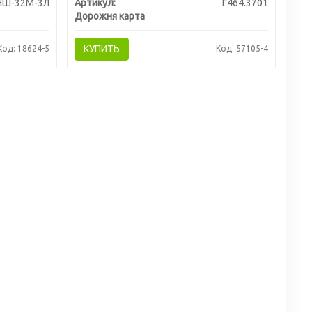
НШ-32М-3Л
Артикул:
Г464.3701
Дорожня карта
КУПИТЬ
Код: 18624-5
Код: 57105-4