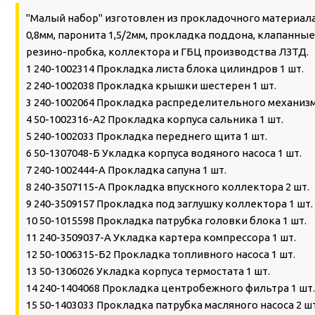
"Малый набор" изготовлен из прокладочного материал
0,8мм, паронита 1,5/2мм, прокладка поддона, клапанн
резино-пробка, коллектора и ГБЦ производства ЛЗТД.
1 240-1002314 Прокладка листа блока цилиндров 1 шт.
2 240-1002038 Прокладка крышки шестерен 1 шт.
3 240-1002064 Прокладка распределительного механизм
4 50-1002316-А2 Прокладка корпуса сальника 1 шт.
5 240-1002033 Прокладка переднего щита 1 шт.
6 50-1307048-Б Укладка корпуса водяного насоса 1 шт.
7 240-1002444-А Прокладка сапуна 1 шт.
8 240-3507115-А Прокладка впускного коллектора 2 шт.
9 240-3509157 Прокладка под заглушку коллектора 1 шт.
10 50-1015598 Прокладка патрубка головки блока 1 шт.
11 240-3509037-А Укладка картера компрессора 1 шт.
12 50-1006315-Б2 Прокладка топливного насоса 1 шт.
13 50-1306026 Укладка корпуса термостата 1 шт.
14 240-1404068 Прокладка центробежного фильтра 1 шт
15 50-1403033 Прокладка патрубка масляного насоса 2 шт