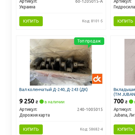
Артикул:
60-1205015-А
Артикул:
Украина
Гидросила
КУПИТЬ
КУПИТЬ
Код: 8101-5
Топ продаж
Вал коленчатый Д-240, Д-243 (ДК)
Вкладыши 
(ТМ JUBAN
9 250
700
₴
в наличии
₴
Артикул:
240-1005015
Артикул:
Дорожня карта
Jubana, Ли
КУПИТЬ
КУПИТЬ
Код: 58682-4