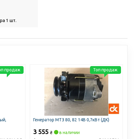
а 1 шт.
оп продаж
Топ продаж
ый,
Генератор МТЗ 80, 82 14В 0,7кВт (ДК)
3 555
₴
в наличии