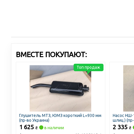
ВМЕСТЕ ПОКУПАЮТ:
Топ продаж
Глушитель МТЗ, ЮМЗ короткий L=930 мм
Насос НШ-
(пр-во Украина)
шлиц.) (пр
1 625
2 335
₴
в наличии
₴