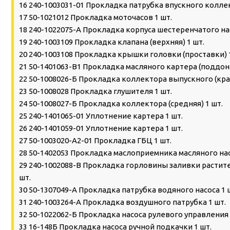
16 240-1003031-01 Прокладка патрубка впускного коллек
17 50-1021012 Прокладка моточасов 1 шт.
18 240-1022075-А Прокладка корпуса шестеренчатого нас
19 240-1003109 Прокладка клапана (верхняя) 1 шт.
20 240-1003108 Прокладка крышки головки (проставки) 
21 50-1401063-В1 Прокладка масляного картера (поддона
22 50-1008026-Б Прокладка коллектора выпускного (край
23 50-1008028 Прокладка глушителя 1 шт.
24 50-1008027-Б Прокладка коллектора (средняя) 1 шт.
25 240-1401065-01 Уплотнение картера 1 шт.
26 240-1401059-01 Уплотнение картера 1 шт.
27 50-1003020-А2-01 Прокладка ГБЦ 1 шт.
28 50-1402053 Прокладка маслоприемника масляного нас
29 240-1002088-В Прокладка горловины заливки растит
шт.
30 50-1307049-А Прокладка патрубка водяного насоса 1 
31 240-1003264-А Прокладка воздушного патрубка 1 шт.
32 50-1022062-Б Прокладка насоса рулевого управления 
33 16-148Б Прокладка насоса ручной подкачки 1 шт.