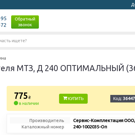
Д
-95
Обратный
-72
звонок
ина
еля МТЗ, Д 240 ОПТИМАЛЬНЫЙ (36 
775
₴
КУПИТЬ
Код:
36447
в наличии
Производитель
Сервис-Комплектация ООО,
Каталожный номер
240-1002035-Оп