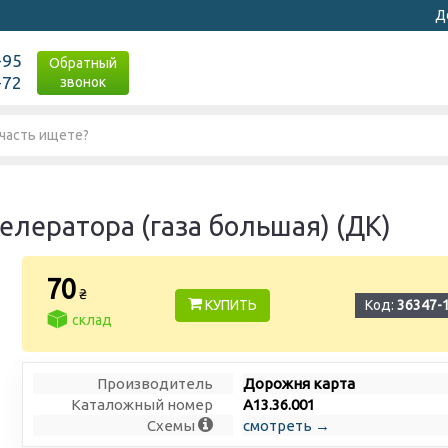
Д
-95
Обратный
-72
звонок
лератора (газа большая) (ДК)
70
₴
КУПИТЬ
Код:
36347-
склад
Производитель
Дорожня карта
Каталожный номер
А13.36.001
Схемы
смотреть →