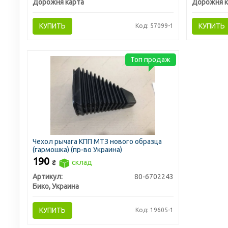
Дорожня карта
Дорожня к
КУПИТЬ
КУПИТЬ
Код: 57099-1
Топ продаж
Чехол рычага КПП МТЗ нового образца
(гармошка) (пр-во Украина)
190
₴
склад
Артикул:
80-6702243
Бико, Украина
КУПИТЬ
Код: 19605-1