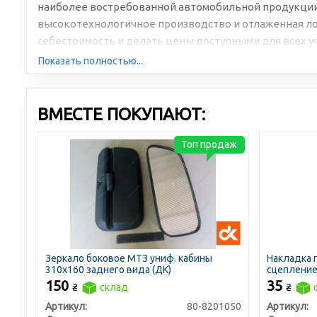
наиболее востребованной автомобильной продукции
высокотехнологичное производство и отлаженная л
себестоимость и делать цены доступными для всех у
Показать полностью...
ВМЕСТЕ ПОКУПАЮТ:
Топ продаж
Зеркало боковое МТЗ униф. кабины
Накладка 
310х160 заднего вида (ДК)
сцепление
150
35
₴
склад
₴
Артикул:
80-8201050
Артикул: