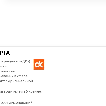
РТА
(сокращенно «ДК»)
ание
хнологии
омпании в сфере
кт с оригинальной
изводителей в Украине,
 000 наименований