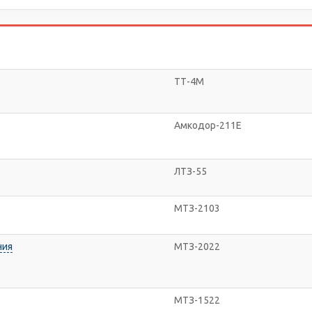
ТТ-4М
Амкодор-211Е
ЛТЗ-55
МТЗ-2103
ния
МТЗ-2022
МТЗ-1522