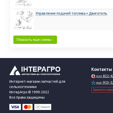
Управление подачей топлива » Двигатель
Показать еще схемы ↓
Контакты
822-4
(050)
Интернет-магазин запчастей для
953-5
(068)
сельхозтехники
Заказать зво
ИнтерАгро © 1999-2022
Все права защищены