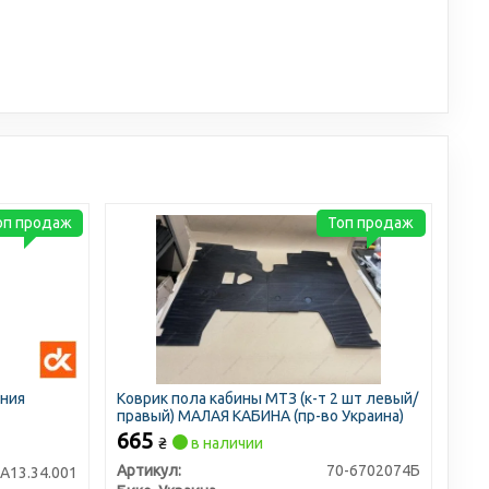
оп продаж
Топ продаж
ения
Коврик пола кабины МТЗ (к-т 2 шт левый/
правый) МАЛАЯ КАБИНА (пр-во Украина)
665
₴
в наличии
Артикул:
70-6702074Б
А13.34.001