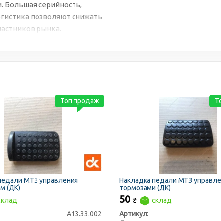
. Большая серийность,
огистика позволяют снижать
частников рынка.
Топ продаж
Т
педали МТЗ управления
Накладка педали МТЗ управл
м (ДК)
тормозами (ДК)
50
склад
₴
склад
А13.33.002
Артикул: