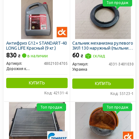
Топ продаж
Антифриз G12+ STANDART-40
Сальник механизма рулевого
LONG LIFE Красный (9 кг.)
ЗИЛ 130 наружный (пыльник)
ГУР
830
60
₴
в наличии
₴
склад
Артикул:
48021034705
Артикул:
4331-3401030
Дорожня карта
Украина
КУПИТЬ
КУПИТЬ
Код: 42131-4
Код: 55123-1
Топ продаж
Топ продаж