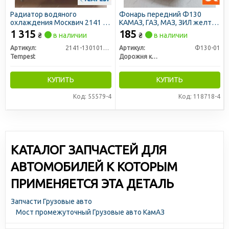
Радиатор водяного
Фонарь передний Ф130
охлаждения Москвич 2141 (2
КАМАЗ, ГАЗ, МАЗ, ЗИЛ желто/
рядный) (TEMPEST)
белый с лампами (пласт.
1 315
185
₴
в наличии
₴
в наличии
корпус) (ДК)
Артикул:
2141-1301012-10
Артикул:
Ф130-01
Tempest
Дорожня карта
КУПИТЬ
КУПИТЬ
Код: 55579-4
Код: 118718-4
КАТАЛОГ ЗАПЧАСТЕЙ ДЛЯ
АВТОМОБИЛЕЙ К КОТОРЫМ
ПРИМЕНЯЕТСЯ ЭТА ДЕТАЛЬ
Запчасти Грузовые авто
Мост промежуточный Грузовые авто КамАЗ