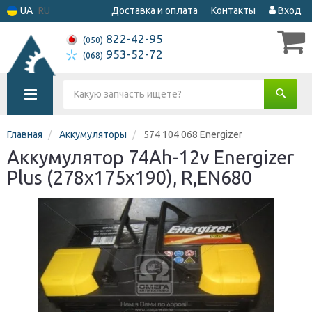
UA
RU
Доставка и оплата
Контакты
Вход
822-42-95
(050)
953-52-72
(068)
Главная
Аккумуляторы
574 104 068 Energizer
Аккумулятор 74Ah-12v Energizer
Plus (278х175х190), R,EN680