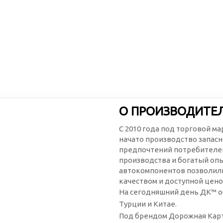
О ПРОИЗВОДИТЕ
С 2010 года под торговой м
начато производство запасн
предпочтений потребителей
производства и богатый оп
автокомпонентов позволили
качеством и доступной цено
На сегодняшний день ДК™ о
Турции и Китае.
Под брендом Дорожная Карт