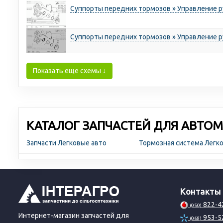
Суппорты передних тормозов » Управление 
Суппорты передних тормозов » Управление 
Показать еще схемы ↓
КАТАЛОГ ЗАПЧАСТЕЙ ДЛЯ АВТОМ
Запчасти Легковые авто
Тормозная система Легк
Контакты
822-4
(050)
Интернет-магазин запчастей для
953-5
(068)