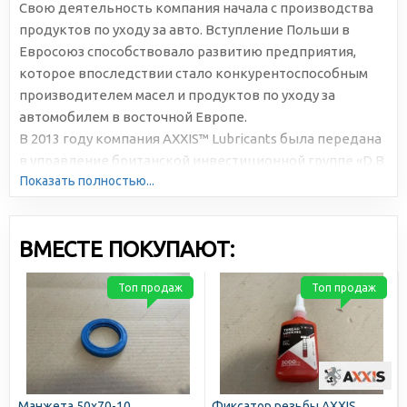
Свою деятельность компания начала с производства
продуктов по уходу за авто. Вступление Польши в
Евросоюз способствовало развитию предприятия,
которое впоследствии стало конкурентоспособным
производителем масел и продуктов по уходу за
автомобилем в восточной Европе.
В 2013 году компания AXXIS™ Lubricants была передана
в управление британской инвестиционной группе «D.B.
Показать полностью...
Development Services Limited» UK, что позволило
открыть производственные мощности в Словении и
Украине. Это помогло укрепить позиции AXXIS™ на
ВМЕСТЕ ПОКУПАЮТ:
рынке.
В настоящее время в ассортименте производимых под
Топ продаж
Топ продаж
этим брендом товаров не только автохимия и
технические жидкости, но и товары широкого
потребления, предназначенные для туризма или
повседневного использования.
Манжета 50х70-10
Фиксатор резьбы AXXIS