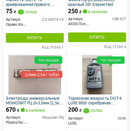
армированная правого
красный 50г (герметик)
вращения (СИНЯЯ) (пр-во
75
250
₴
склад
₴
в наличии
Сервис-Комплектация)
Артикул:
VSB-027
Артикул:
2,2-50X70-10
AXXIS Польша
Сервис-Комплектация ООО, Украина
КУПИТЬ
КУПИТЬ
Код: 57266-4
Код: 91645-1
Топ продаж
Топ продаж
3,0мм 2,5кг тубус
Электроды универсальные
Тормозная жидкость DOT4
МОНОЛИТ РЦ d=3,0мм (2,5кг
LUXЕ 800г серебряная
тубус)
канистра
670
200
₴
в наличии
₴
склад
Артикул:
Монолит РЦ
Артикул:
8848
PlasmaTec г. Винница
LUXE