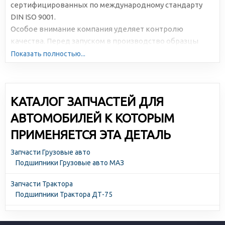
сертифицированных по международному стандарту
DIN ISO 9001.
Особое внимание компания уделяет контролю
качества. Перед запуском в производство образцы
подвергаются многократному и всестороннему
Показать полностью...
тестированию.
КАТАЛОГ ЗАПЧАСТЕЙ ДЛЯ
АВТОМОБИЛЕЙ К КОТОРЫМ
ПРИМЕНЯЕТСЯ ЭТА ДЕТАЛЬ
Запчасти Грузовые авто
Подшипники Грузовые авто МАЗ
Запчасти Трактора
Подшипники Трактора ДТ-75