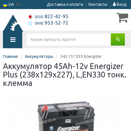
UA
RU
Доставка и оплата
Контакты
Вход
822-42-95
(050)
953-52-72
(068)
Главная
Аккумуляторы
545 157 033 Energizer
Аккумулятор 45Ah-12v Energizer
Plus (238х129х227), L,EN330 тонк.
клемма