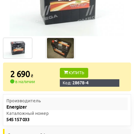
2 690
КУПИТЬ
₴
в наличии
Код:
28678-4
Производитель
Energizer
Каталожный номер
545 157 033