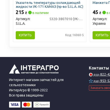
Указатель температуры охлаждающей
Манжета П
жидкости УК-171 КАМАЗ (пр-во S.I.L.A. AC)
215
45
₴
в наличии
₴
в 
Артикул:
5320-3807010 (УК-171)
Артикул:
S.I.L.A.
Украина
КУПИТЬ
КУПИТЬ
Код: 16060-5
Контакты
822-4
(050)
Интернет-магазин запчастей для
953-5
(068)
сельхозтехники
Заказать зво
ИнтерАгро © 1999-2022
Все права защищены