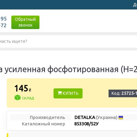
Д
-95
Обратный
-72
звонок
а усиленная фосфотированная (H=2
145
₴
КУПИТЬ
Код:
25725-
склад
Производитель
DETALKA
(Украина)
Каталожный номер
853308/52У