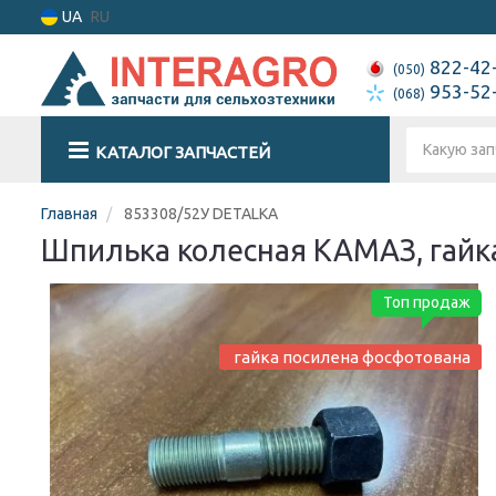
UA
RU
822-42
(050)
953-52
(068)
КАТАЛОГ ЗАПЧАСТЕЙ
Главная
853308/52У DETALKA
Шпилька колесная КАМАЗ, гайк
Топ продаж
гайка посилена фосфотована