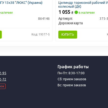
ГУ 13х38 "ЛЮКС" (Украина)
Цилиндр тормозной рабочий 
колесный (ДК)
1 055
наличии
₴
в наличии
864146
Артикул:
375-
Дорожня карта
КУПИТЬ
Код: 19377-5
График работы
2-95
Пн-Пт: 8:30-17:00
Сб: прием заказов
2-72
Вс: прием заказов
нок