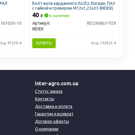
УРАЛ
Болт вала карданного ISUZU, Богдан, ПАЗ
с гайкой и гровером M12х1,25х33 (RIDER)
40
₴
в наличии
3501030-10
Артикул:
RD290863-П29
RIDER
КУПИТЬ
Код: 91239-4
Код: 102623-4
Inter-agro.com.ua
Статус заказа
Контакты
Доставка и оплата
Гарантии и возврат
Договор оферты
О компании