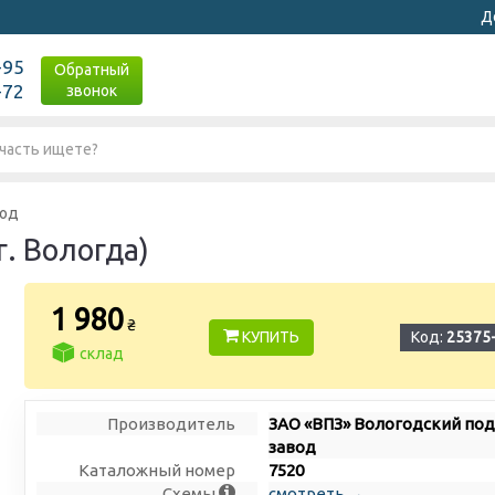
Д
-95
Обратный
-72
звонок
вод
г. Вологда)
1 980
₴
КУПИТЬ
Код:
25375
склад
Производитель
ЗАО «ВПЗ» Вологодский п
завод
Каталожный номер
7520
Схемы
смотреть →