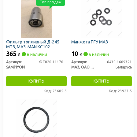
Топ продаж
Фильтр топливный Д-245
Манжета ПГУ МАЗ
МТЗ, МАЗ, MAN KC102
(закручивающийся) (пр-во
365
10
₴
в наличии
₴
в наличии
SAMPIYON)
Артикул:
ФТ020-1117010 (CS 1438 M)
Артикул:
6430-1609321
SAMPIYON
МАЗ, ОАО «Минский автомобильный завод»
Беларусь
КУПИТЬ
КУПИТЬ
Код: 73685-5
Код: 23927-5