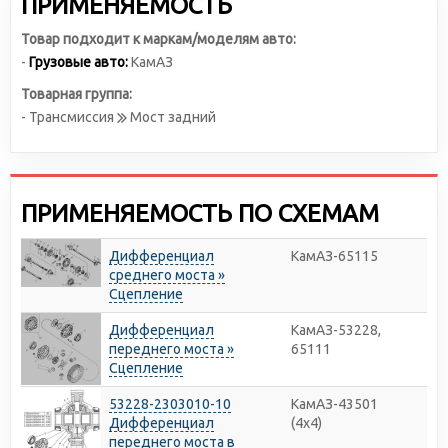
ПРИМЕНЯЕМОСТЬ
Товар подходит к маркам/моделям авто:
-
Грузовые авто:
КамАЗ
Товарная группа:
- Трансмиссия
Мост задний
ПРИМЕНЯЕМОСТЬ ПО СХЕМАМ
Дифференциал
КамАЗ-65115
среднего моста »
Сцепление
Дифференциал
КамАЗ-53228,
переднего моста »
65111
Сцепление
53228-2303010-10
КамАЗ-43501
Дифференциал
(4х4)
переднего моста в