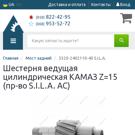
UA
RU
Доставка и оплата
Контакты
Вход
822-42-95
(050)
953-52-72
(068)
Главная
Мост задний
5320-2402110-40 S.I.L.A.
Шестерня ведущая
цилиндрическая КАМАЗ Z=15
(пр-во S.I.L.A. AC)